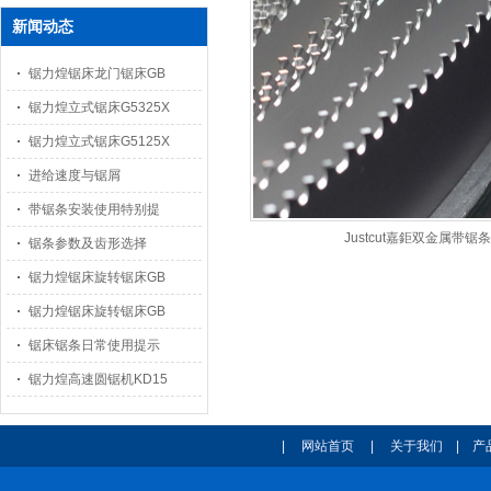
新闻动态
锯力煌锯床龙门锯床GB
锯力煌立式锯床G5325X
锯力煌立式锯床G5125X
进给速度与锯屑
带锯条安装使用特别提
Justcut嘉鉅双金属带锯条
锯条参数及齿形选择
锯力煌锯床旋转锯床GB
锯力煌锯床旋转锯床GB
锯床锯条日常使用提示
锯力煌高速圆锯机KD15
|
网站首页
|
关于我们
|
产