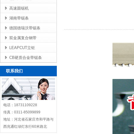
高速圆锯机
湖南带锯条
德国德瑞沃带锯条
双金属复合钢带
LEAPCUT立钜
CB硬质合金带锯条
联系我们
电话：18731109228
传真：0311-85099899
地址：河北省石家庄市和平路与
西兆通红绿灯东行60米路北