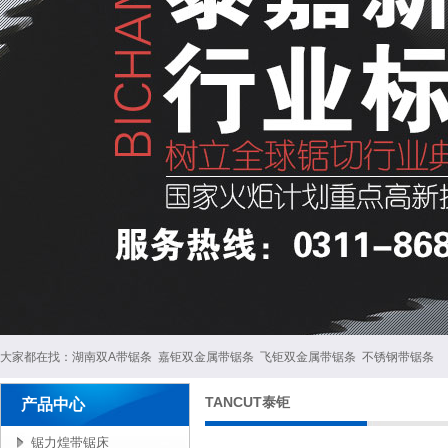
大家都在找：
湖南双A带锯条
嘉钜双金属带锯条
飞钜双金属带锯条
不锈钢带锯条
TANCUT泰钜
产品中心
锯力煌带锯床