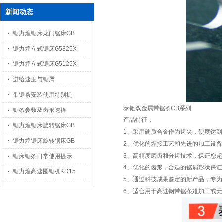
新闻动态
锯力煌锯床龙门锯床GB
锯力煌立式锯床G5325X
锯力煌立式锯床G5125X
进给速度与锯屑
带锯条安装使用特别提
泰钜双金属带锯条CB系列
锯条参数及齿形选择
产品特征：
锯力煌锯床旋转锯床GB
1、采用硬质合金作为齿尖，硬度达到79
锯力煌锯床旋转锯床GB
2、优化的焊接工艺和先进的加工设
3、高精度磨齿和分齿技术，保证您
锯床锯条日常使用提示
4、优化的齿形，合适的锯屑形状保
锯力煌高速圆锯机KD15
5、通过科技成果鉴定的新产品，专
6、适合用于高速钢带锯条难加工或