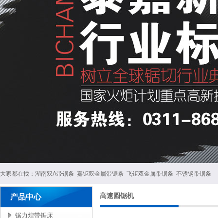
大家都在找：
湖南双A带锯条
嘉钜双金属带锯条
飞钜双金属带锯条
不锈钢带锯条
高速圆锯机
产品中心
锯力煌带锯床