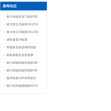
新闻动态
锯力煌锯床龙门锯床GB
锯力煌立式锯床G5325X
锯力煌立式锯床G5125X
进给速度与锯屑
带锯条安装使用特别提
锯条参数及齿形选择
锯力煌锯床旋转锯床GB
锯力煌锯床旋转锯床GB
锯床锯条日常使用提示
锯力煌高速圆锯机KD15