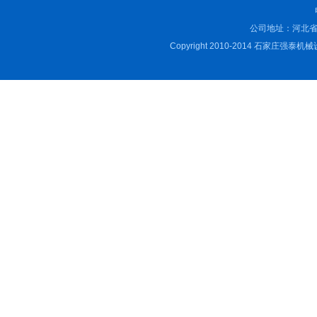
公司地址：河北省
Copyright 2010-2014 石家庄强泰机械