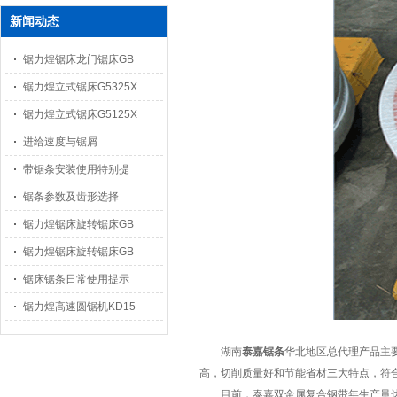
新闻动态
锯力煌锯床龙门锯床GB
锯力煌立式锯床G5325X
锯力煌立式锯床G5125X
进给速度与锯屑
带锯条安装使用特别提
锯条参数及齿形选择
锯力煌锯床旋转锯床GB
锯力煌锯床旋转锯床GB
锯床锯条日常使用提示
锯力煌高速圆锯机KD15
湖南
泰嘉锯条
华北地区总代理产品主
高，切削质量好和节能省材三大特点，符
目前，泰嘉双金属复合钢带年生产量达