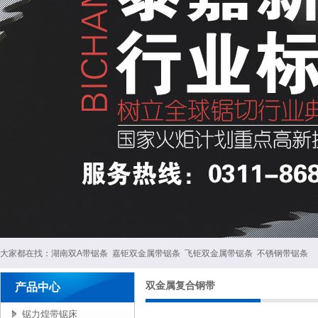
大家都在找：
湖南双A带锯条
嘉钜双金属带锯条
飞钜双金属带锯条
不锈钢带锯条
双金属复合钢带
产品中心
锯力煌带锯床