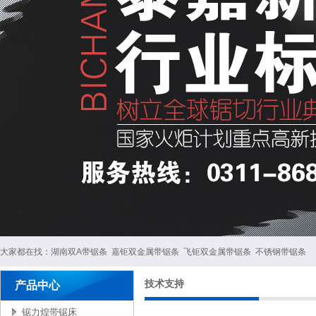
大家都在找：
湖南双A带锯条
嘉钜双金属带锯条
飞钜双金属带锯条
不锈钢带锯条
技术支持
产品中心
锯力煌带锯床