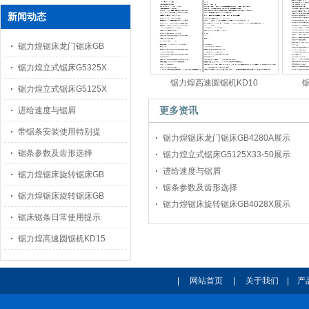
新闻动态
锯力煌锯床龙门锯床GB
锯力煌立式锯床G5325X
锯力煌高速圆锯机KD10
锯力煌立式锯床G5125X
更多资讯
进给速度与锯屑
带锯条安装使用特别提
锯力煌锯床龙门锯床GB4280A展示
锯条参数及齿形选择
锯力煌立式锯床G5125X33-50展示
进给速度与锯屑
锯力煌锯床旋转锯床GB
锯条参数及齿形选择
锯力煌锯床旋转锯床GB
锯力煌锯床旋转锯床GB4028X展示
锯床锯条日常使用提示
锯力煌高速圆锯机KD15
|
网站首页
|
关于我们
|
产