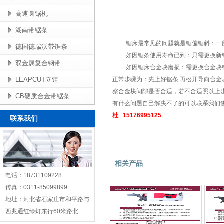
高速圆锯机
湖南带锯条
锯床最常见的问题就是锯偏锯斜：一般
德国德瑞沃带锯条
如因锯条使用寿命已到：只需更换新
双金属复合钢带
如因锯床合金块磨损：需更换合金块或
LEAPCUT立钜
正常步骤为：先上好锯条.再松开导向合金
察合金块间隙是否合适，若不合适照以上
CB硬质合金带锯条
有什么问题自己解决不了的可以联系我们
杜 15176995125
联系我们
相关产品
电话：18731109228
传真：0311-85099899
地址：河北省石家庄市和平路与
西兆通红绿灯东行60米路北