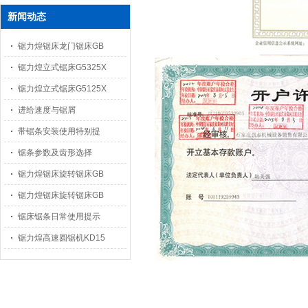
新闻动态
锯力煌锯床龙门锯床GB
锯力煌立式锯床G5325X
锯力煌立式锯床G5125X
进给速度与锯屑
带锯条安装使用特别提
锯条参数及齿形选择
锯力煌锯床旋转锯床GB
锯力煌锯床旋转锯床GB
锯床锯条日常使用提示
锯力煌高速圆锯机KD15