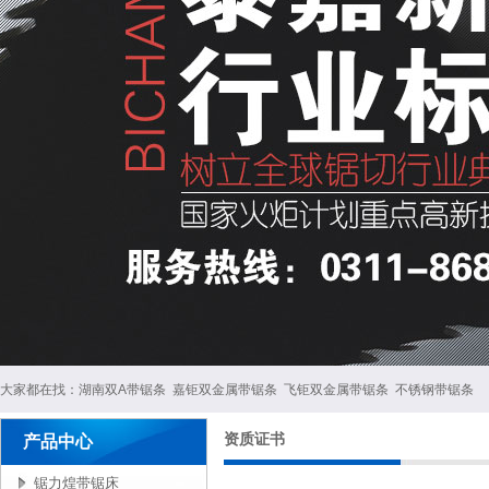
大家都在找：
湖南双A带锯条
嘉钜双金属带锯条
飞钜双金属带锯条
不锈钢带锯条
资质证书
产品中心
锯力煌带锯床