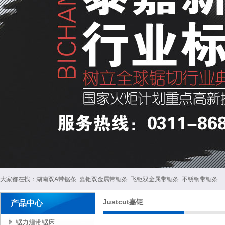
大家都在找：
湖南双A带锯条
嘉钜双金属带锯条
飞钜双金属带锯条
不锈钢带锯条
Justcut嘉钜
产品中心
锯力煌带锯床