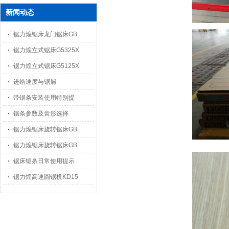
新闻动态
锯力煌锯床龙门锯床GB
锯力煌立式锯床G5325X
锯力煌立式锯床G5125X
进给速度与锯屑
带锯条安装使用特别提
锯条参数及齿形选择
锯力煌锯床旋转锯床GB
锯力煌锯床旋转锯床GB
锯床锯条日常使用提示
锯力煌高速圆锯机KD15