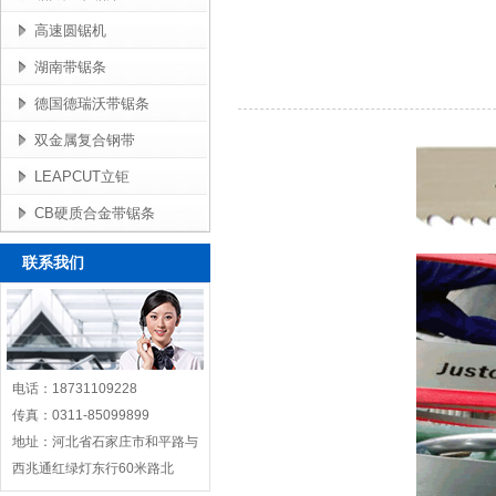
高速圆锯机
湖南带锯条
德国德瑞沃带锯条
双金属复合钢带
LEAPCUT立钜
CB硬质合金带锯条
联系我们
电话：18731109228
传真：0311-85099899
地址：河北省石家庄市和平路与
西兆通红绿灯东行60米路北