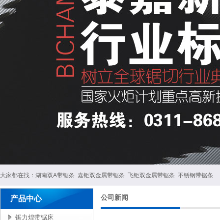
大家都在找：
湖南双A带锯条
嘉钜双金属带锯条
飞钜双金属带锯条
不锈钢带锯条
公司新闻
产品中心
锯力煌带锯床