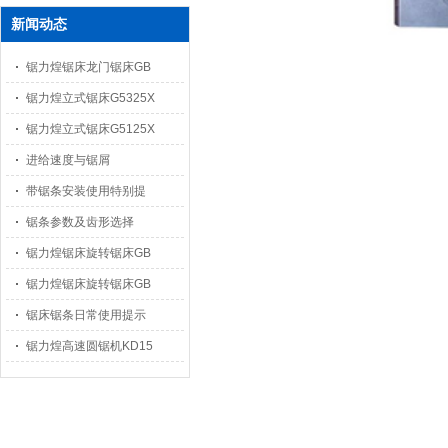
新闻动态
锯力煌锯床龙门锯床GB
锯力煌立式锯床G5325X
锯力煌立式锯床G5125X
进给速度与锯屑
带锯条安装使用特别提
锯条参数及齿形选择
锯力煌锯床旋转锯床GB
锯力煌锯床旋转锯床GB
锯床锯条日常使用提示
锯力煌高速圆锯机KD15