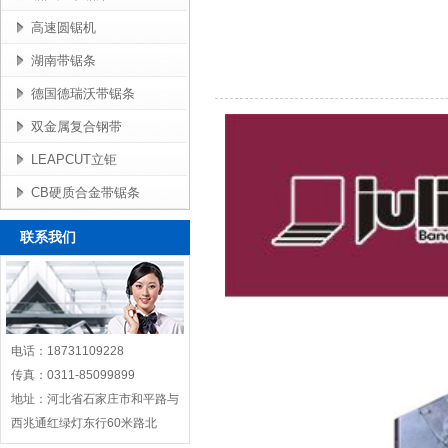
高速圆锯机
湖南带锯条
德国德瑞沃带锯条
双金属复合钢带
LEAPCUT立钜
CB硬质合金带锯条
联系我们
电话：18731109228
传真：0311-85099899
地址：河北省石家庄市和平路与
西兆通红绿灯东行60米路北