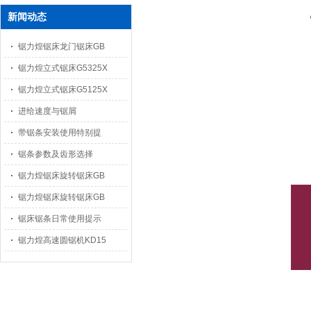
新闻动态
锯力煌锯床龙门锯床GB
锯力煌立式锯床G5325X
锯力煌立式锯床G5125X
进给速度与锯屑
带锯条安装使用特别提
锯条参数及齿形选择
锯力煌锯床旋转锯床GB
锯力煌锯床旋转锯床GB
锯床锯条日常使用提示
锯力煌高速圆锯机KD15