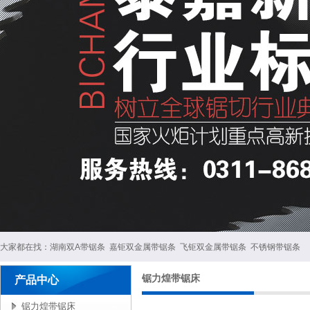
大家都在找：
湖南双A带锯条
嘉钜双金属带锯条
飞钜双金属带锯条
不锈钢带锯条
锯力煌带锯床
产品中心
锯力煌带锯床