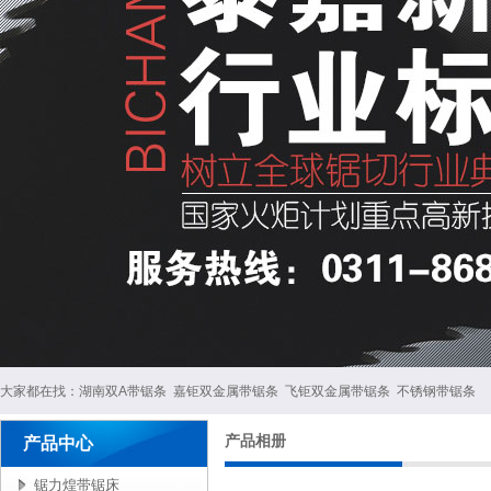
大家都在找：
湖南双A带锯条
嘉钜双金属带锯条
飞钜双金属带锯条
不锈钢带锯条
产品相册
产品中心
锯力煌带锯床