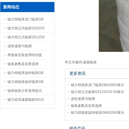
新闻动态
锯力煌锯床龙门锯床GB
锯力煌立式锯床G5325X
锯力煌立式锯床G5125X
进给速度与锯屑
带锯条安装使用特别提
本文关键词:嘉锯锯条
锯条参数及齿形选择
锯力煌锯床旋转锯床GB
更多资讯
锯力煌锯床旋转锯床GB
锯力煌锯床龙门锯床GB4280A展示
锯床锯条日常使用提示
锯力煌立式锯床G5125X33-50展示
进给速度与锯屑
锯力煌高速圆锯机KD15
锯条参数及齿形选择
锯力煌锯床旋转锯床GB4028X展示
相关产品