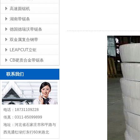
高速圆锯机
湖南带锯条
德国德瑞沃带锯条
双金属复合钢带
LEAPCUT立钜
CB硬质合金带锯条
联系我们
电话：18731109228
传真：0311-85099899
地址：河北省石家庄市和平路与
西兆通红绿灯东行60米路北