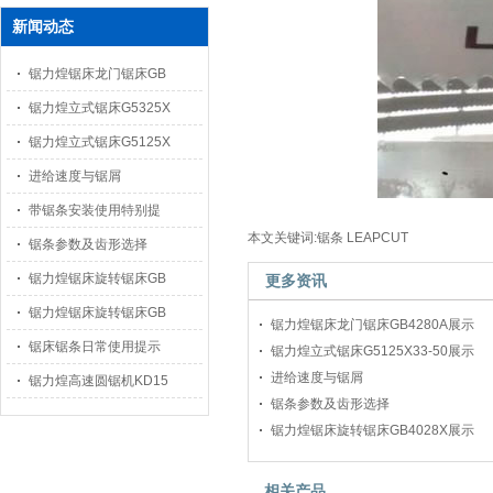
新闻动态
锯力煌锯床龙门锯床GB
锯力煌立式锯床G5325X
锯力煌立式锯床G5125X
进给速度与锯屑
带锯条安装使用特别提
本文关键词:锯条 LEAPCUT
锯条参数及齿形选择
锯力煌锯床旋转锯床GB
更多资讯
锯力煌锯床旋转锯床GB
锯力煌锯床龙门锯床GB4280A展示
锯床锯条日常使用提示
锯力煌立式锯床G5125X33-50展示
进给速度与锯屑
锯力煌高速圆锯机KD15
锯条参数及齿形选择
锯力煌锯床旋转锯床GB4028X展示
相关产品