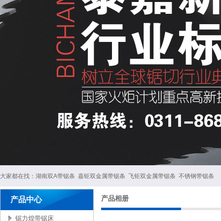
大家都在找：
湖南双A带锯条
嘉钜双金属带锯条
飞钜双金属带锯条
不锈钢带锯条
产品相册
产品中心
锯力煌带锯床