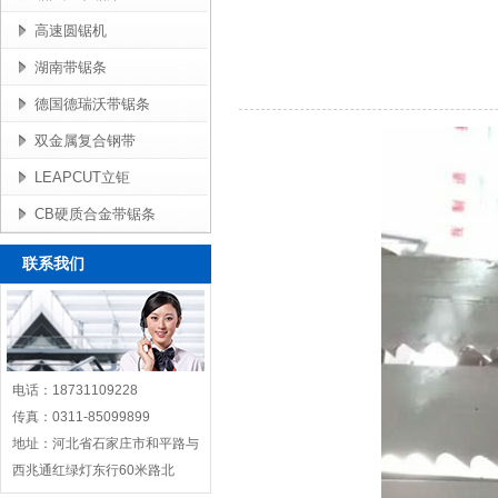
高速圆锯机
湖南带锯条
德国德瑞沃带锯条
双金属复合钢带
LEAPCUT立钜
CB硬质合金带锯条
联系我们
电话：18731109228
传真：0311-85099899
地址：河北省石家庄市和平路与
西兆通红绿灯东行60米路北