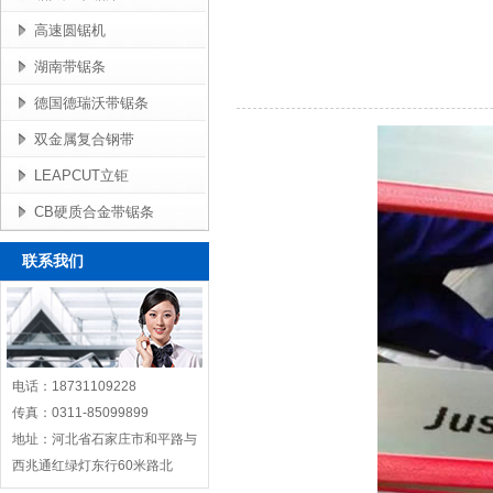
高速圆锯机
湖南带锯条
德国德瑞沃带锯条
双金属复合钢带
LEAPCUT立钜
CB硬质合金带锯条
联系我们
电话：18731109228
传真：0311-85099899
地址：河北省石家庄市和平路与
西兆通红绿灯东行60米路北