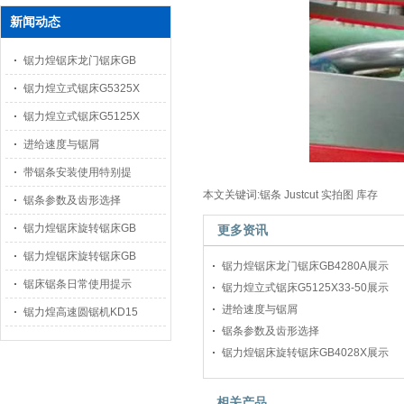
新闻动态
锯力煌锯床龙门锯床GB
锯力煌立式锯床G5325X
锯力煌立式锯床G5125X
进给速度与锯屑
带锯条安装使用特别提
本文关键词:锯条 Justcut 实拍图 库存
锯条参数及齿形选择
锯力煌锯床旋转锯床GB
更多资讯
锯力煌锯床旋转锯床GB
锯力煌锯床龙门锯床GB4280A展示
锯床锯条日常使用提示
锯力煌立式锯床G5125X33-50展示
进给速度与锯屑
锯力煌高速圆锯机KD15
锯条参数及齿形选择
锯力煌锯床旋转锯床GB4028X展示
相关产品