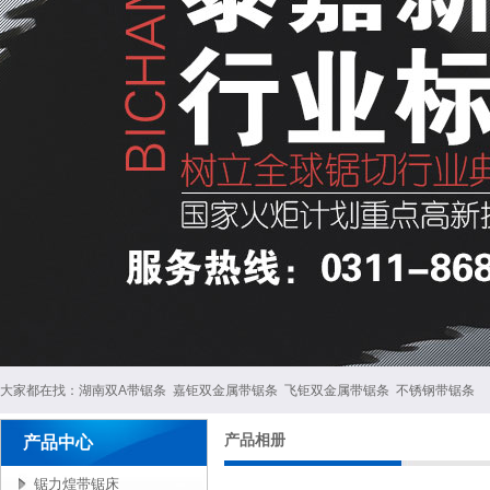
大家都在找：
湖南双A带锯条
嘉钜双金属带锯条
飞钜双金属带锯条
不锈钢带锯条
产品相册
产品中心
锯力煌带锯床