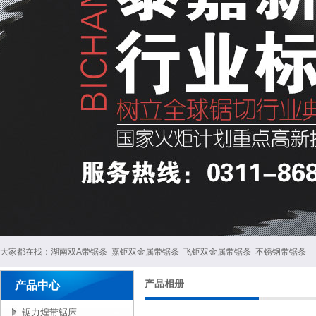
大家都在找：
湖南双A带锯条
嘉钜双金属带锯条
飞钜双金属带锯条
不锈钢带锯条
产品相册
产品中心
锯力煌带锯床