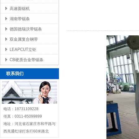
高速圆锯机
湖南带锯条
德国德瑞沃带锯条
双金属复合钢带
LEAPCUT立钜
CB硬质合金带锯条
联系我们
电话：18731109228
传真：0311-85099899
地址：河北省石家庄市和平路与
西兆通红绿灯东行60米路北