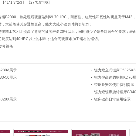
【41*1.3*2/3】 【27*0.9*4/6】
钢B2000，热处理后硬度达到69-70HRC，耐磨性、红硬性和韧性均明显高于M
材，大前角使其穿透性更高，能大大减小锯切时的切削力；
与传统工艺相比提高了背材的疲劳寿命20%以上，同时减少了
锯条
对磨合的要求；表
硬度达到40HRC以上的材料；适合高硬度难加工钢材的锯切。
高速钢 锯条
280A展示
锯力煌立式锯床G5325X33
3-50展示
锯力煌高速圆锯机KD70
带锯条安装使用特别提示
锯力煌锯床旋转锯床GB402
028X展示
锯床锯条日常使用提示