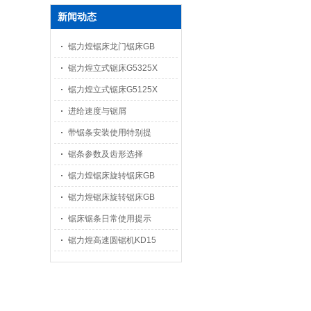
新闻动态
锯力煌锯床龙门锯床GB
锯力煌立式锯床G5325X
锯力煌立式锯床G5125X
进给速度与锯屑
带锯条安装使用特别提
锯条参数及齿形选择
锯力煌锯床旋转锯床GB
锯力煌锯床旋转锯床GB
锯床锯条日常使用提示
锯力煌高速圆锯机KD15