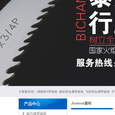
大家都在找：
湖南双A带锯条
嘉钜双金属带锯条
飞钜双金属带锯条
不
Justcut嘉钜
产品中心
锯力煌带锯床