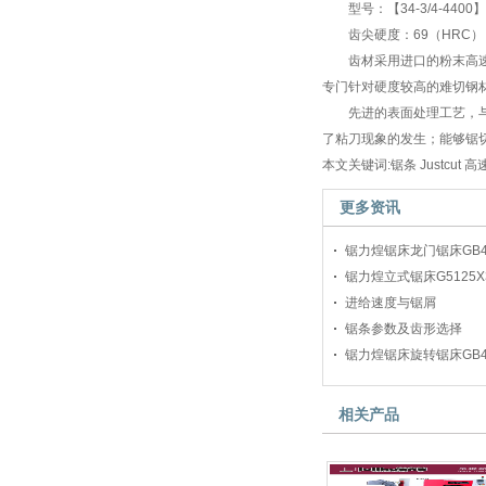
型号：【34-3/4-4400】 
齿尖硬度：69（HRC）
齿材采用进口的粉末高速
专门针对硬度较高的难切钢
先进的表面处理工艺，
了粘刀现象的发生；能够锯切
本文关键词:锯条 Justcut 
更多资讯
锯力煌锯床龙门锯床GB4
锯力煌立式锯床G5125X3
进给速度与锯屑
锯条参数及齿形选择
锯力煌锯床旋转锯床GB4
相关产品