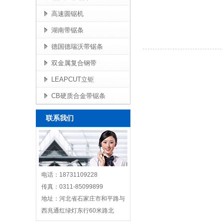
高速圆锯机
湖南带锯条
德国德瑞沃带锯条
双金属复合钢带
LEAPCUT立钜
CB硬质合金带锯条
联系我们
电话：18731109228
传真：0311-85099899
地址：河北省石家庄市和平路与
西兆通红绿灯东行60米路北