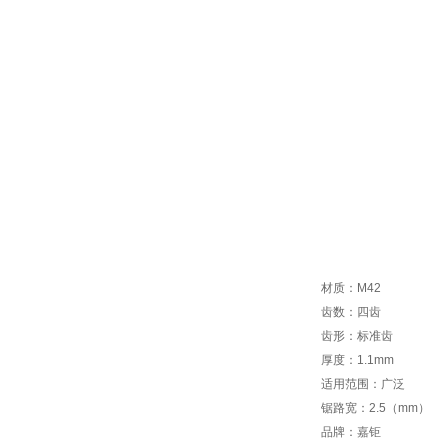
材质：M42
齿数：四齿
齿形：标准齿
厚度：1.1mm
适用范围：广泛
锯路宽：2.5（mm）
品牌：嘉钜