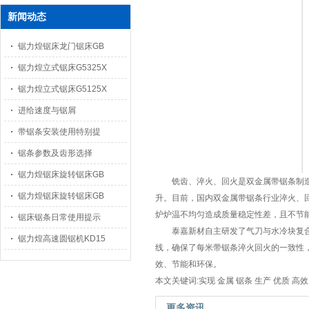
新闻动态
锯力煌锯床龙门锯床GB
锯力煌立式锯床G5325X
锯力煌立式锯床G5125X
进给速度与锯屑
带锯条安装使用特别提
锯条参数及齿形选择
锯力煌锯床旋转锯床GB
铣齿、淬火、回火是双金属带锯条制
锯力煌锯床旋转锯床GB
升。目前，国内双金属带锯条行业淬火、
炉炉温不均匀造成质量稳定性差，且不节
锯床锯条日常使用提示
泰嘉新材自主研发了气刀与水冷块复
锯力煌高速圆锯机KD15
线，确保了每米带锯条淬火回火的一致性
效、节能和环保。
本文关键词:实现 金属 锯条 生产 优质 高效
更多资讯