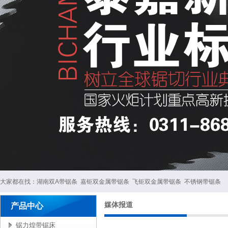
大家都在找：
湖南双A带锯条
嘉钜双金属带锯条
飞钜双金属带锯条
不锈钢带锯条
媒体报道
产品中心
锯力煌带锯床