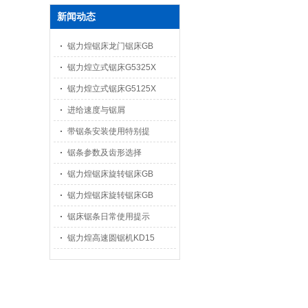
新闻动态
锯力煌锯床龙门锯床GB
锯力煌立式锯床G5325X
锯力煌立式锯床G5125X
进给速度与锯屑
带锯条安装使用特别提
锯条参数及齿形选择
锯力煌锯床旋转锯床GB
锯力煌锯床旋转锯床GB
锯床锯条日常使用提示
锯力煌高速圆锯机KD15