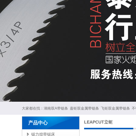
大家都在找：
湖南双A带锯条
嘉钜双金属带锯条
飞钜双金属带锯条
不
LEAPCUT立钜
产品中心
锯力煌带锯床