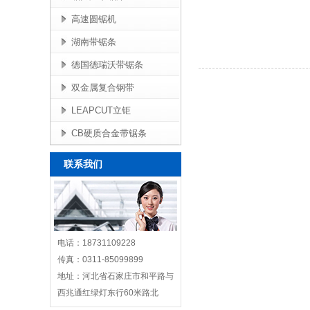
高速圆锯机
湖南带锯条
德国德瑞沃带锯条
双金属复合钢带
LEAPCUT立钜
CB硬质合金带锯条
联系我们
电话：18731109228
传真：0311-85099899
地址：河北省石家庄市和平路与
西兆通红绿灯东行60米路北